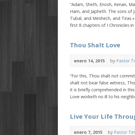
“Adam, Sheth, Enosh, Kenan, Ma
Ham, and Japheth. The sons of 
Tubal, and Meshech, and Tiras.
first 8 chapters of I Chronicles 
Thou Shalt Love
enero 14, 2015
by
Pastor T
“For this, Thou shalt not commit 
shalt not bear false witness, T
it is briefly comprehended in thi
Love worketh no ill to his neighb
Live Your Life Throu
enero 7, 2015
by
Pastor Ti