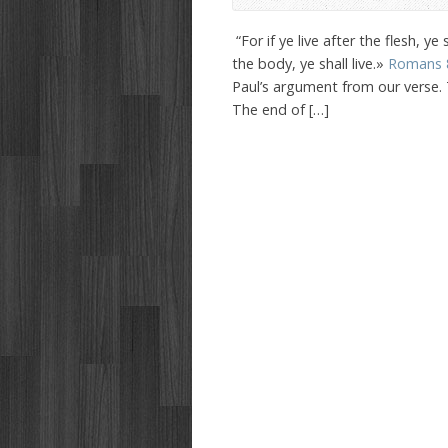
“For if ye live after the flesh, ye
the body, ye shall live.»
Romans 
Paul’s argument from our verse. T
The end of […]