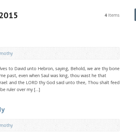
 2015
4
Items
imothy
elves to David unto Hebron, saying, Behold, we are thy bone
ime past, even when Saul was king, thou wast he that
srael: and the LORD thy God said unto thee, Thou shalt feed
 be ruler over my […]
ly
imothy