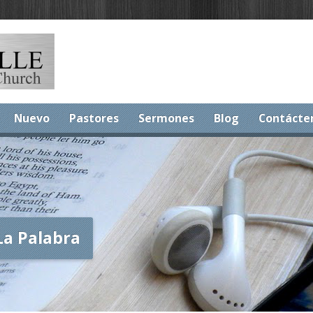
Nuevo
Pastores
Sermones
Blog
Contácte
La Palabra