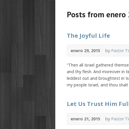
Posts from enero
The Joyful Life
enero 29, 2015
by
Pastor T
“Then all Israel gathered thems
and thy flesh. And moreover in t
leddest out and broughtest in I
my people Israel, and thou shalt
Let Us Trust Him Ful
enero 21, 2015
by
Pastor T