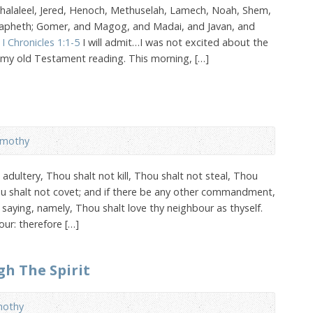
halaleel, Jered, Henoch, Methuselah, Lamech, Noah, Shem,
Japheth; Gomer, and Magog, and Madai, and Javan, and
»
I Chronicles 1:1-5
I will admit…I was not excited about the
in my old Testament reading. This morning, […]
imothy
adultery, Thou shalt not kill, Thou shalt not steal, Thou
hou shalt not covet; and if there be any other commandment,
s saying, namely, Thou shalt love thy neighbour as thyself.
our: therefore […]
gh The Spirit
mothy