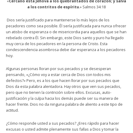
«
Cercano está Jehová a los quebrantados de corazón; y salva
a los contritos de espíritu
.» Salmos 34:18
Dios sería justificado para mantenerse lo más lejos de los
pecadores como sea posible. Él sería justificada para nunca ofrecer
un atisbo de esperanza o de misericordia para aquellos que se han
rebelado contra Él. Sin embargo, este Dios santo y puro ha llegado
muy cerca de los pecadores en la persona de Cristo. Esta
condescendencia asombrosa debe dar esperanza a los pecadores
hoy.
Algunas personas lloran por sus pecados y se desesperan
pensando, «¿Cómo voy a estar cerca de Dios con todos mis
defectos?» Pero, es a los que hacen llorar por sus pecados que
Dios da esta palabra alentadora. Hay otros que ven sus pecados,
pero que no tienen la contrición sobre ellos. Excusas, auto-
justificación y la culpa hacia los demás puede ser su manera de
hacer frente. Dios no da ninguna palabra de aliento a este tipo de
actitud.
¿Cómo responde usted a sus pecados? ¿Eres rápido para hacer
excusas o usted admite plenamente sus fallas a Dios y tomar la