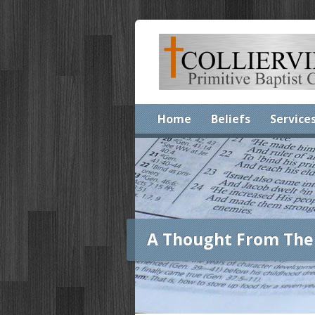
Home
Beliefs
Service
A Thought From The