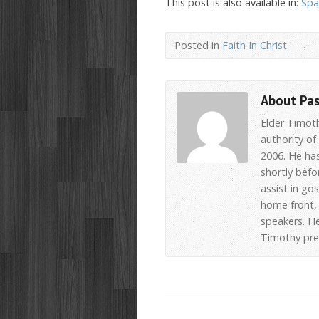
This post is also available in:
Spa
Posted in
Faith In Christ
About Pa
Elder Timot
authority of
2006. He has
shortly befo
assist in go
home front, 
speakers. He
Timothy pre