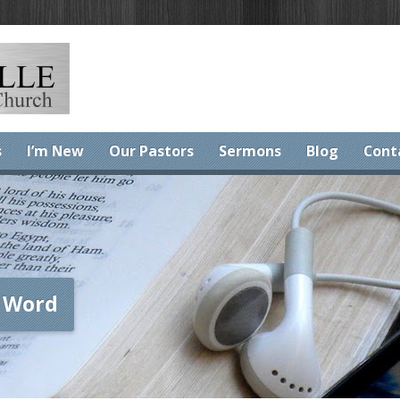
s
I’m New
Our Pastors
Sermons
Blog
Cont
 Word