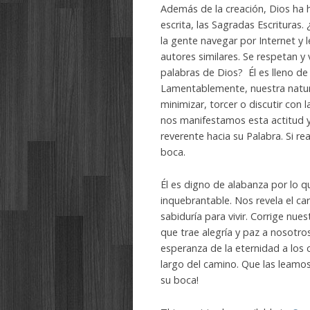
Además de la creación, Dios ha 
escrita, las Sagradas Escrituras.
la gente navegar por Internet y 
autores similares. Se r
espetan y 
palabras de Dios? Él es lleno de
Lamentablemente, n
uestra natu
minimizar, torcer o discutir con 
nos manifestamos esta actitud y
reverente hacia su Palabra. Si 
boca.
Él es digno de alabanza por lo qu
inquebrantable.
Nos revela el ca
sabiduría para vivir.
Corrige nues
que trae alegría y paz a nosotros
esperanza de la eternidad a los 
largo del camino. Que las leamo
su boca!