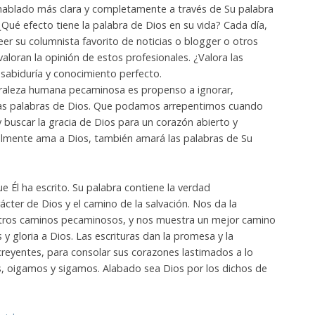
hablado más clara y completamente a través de Su palabra
¿Qué efecto tiene la palabra de Dios en su vida?
Cada día,
leer su columnista favorito de noticias o blogger o otros
valoran la opinión de estos profesionales.
¿Valora las
 sabiduría y conocimiento perfecto.
raleza humana pecaminosa es propenso a ignorar,
las palabras de Dios.
Que podamos arrepentirnos cuando
 buscar la gracia de Dios para un corazón abierto y
realmente ama a Dios, también amará las palabras de Su
e Él ha escrito.
Su palabra contiene la verdad
rácter de Dios y el camino de la salvación.
Nos da la
tros caminos pecaminosos, y nos muestra un mejor camino
 y gloria a Dios. Las escrituras
dan la promesa y la
creyentes, para consolar sus corazones lastimados a lo
s, oigamos y sigamos.
Alabado sea Dios por los dichos de