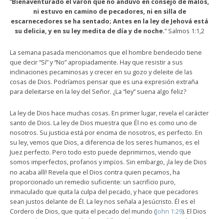
“
Bienaventurado el varón que no anduvo en consejo de malos,
ni estuvo en camino de pecadores, ni en silla de
escarnecedores se ha sentado; Antes en la ley de Jehová está
su delicia, y en su ley medita de día y de noche.
” Salmos 1:1,2
La semana pasada mencionamos que el hombre bendecido tiene
que decir “Sí” y “No” apropiadamente. Hay que resistir a sus
inclinaciones pecaminosas y crecer en su gozo y deleite de las
cosas de Dios. Podríamos pensar que es una expresión extraña
para deleitarse en la ley del Señor. ¿La “ley” suena algo feliz?
La ley de Dios hace muchas cosas. En primer lugar, revela el carácter
santo de Dios. La ley de Dios muestra que Él no es como uno de
nosotros. Su justicia está por encima de nosotros, es perfecto. En
su ley, vemos que Dios, a diferencia de los seres humanos, es el
Juez perfecto. Pero todo esto puede deprimirnos, viendo que
somos imperfectos, profanos y imp
os. Sin embargo,
la ley de Dios
í
¡
no acaba allí!
Revela que el Dios contra quien pecamos, ha
proporcionado un remedio suficiente: un sacrificio puro,
inmaculado que quita la culpa del pecado, y hace que pecadores
sean justos delante de
Él
.
La ley nos señala a Jesúcristo. Él es el
Cordero de Dios, que quita el pecado del mundo (
John 1:29
). El Dios