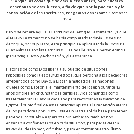
“
Porque las cosas que se escribieron antes, para nuestra
enseñanza se escribieron, a fin de que por la paciencia y la
consolación de las Escrituras, tengamos esperanza
.” Romanos
15: 4
Pablo se refiere aquí a la Escrituras del Antiguo Testamento, ya que
el Nuevo Testamento no se había completado todavía. Es seguro
decir que, por supuesto, este principio se aplica a toda la Escritura.
Cuan valiosas son las Escrituras! Ellas nos llevan a la perseverancia
(paciencia), aliento y exhortación, y la esperanza!
Historias de cómo Dios libera a su pueblo de situaciones
imposibles como la esclavitud egipcia, que perdona a los pecadores
arrepentidos como David, a juzgar la maldad de las naciones
crueles como Babilonia, el mantenimiento de Joseph durante 13
años difíciles en circunstancias terribles, y los comandos como
Israel celebran la Pascua cada año para recordarles la salvación de
Egipto! El punto final de estas historias apunta a la redención eterna
de los pecadores por Cristo. Esta es nuestra sólida base para tener
paciencia, consuelo y esperanza. Sin embargo, también nos
enseñan a confiar en Dios en cada situación, para perseverar a
través del desánimo y dificultad, y para encontrar nuestro último