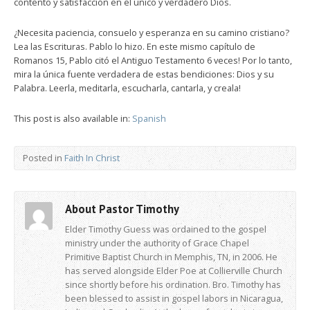
contento y satisfacción en el único y verdadero Dios.
¿Necesita paciencia, consuelo y esperanza en su camino cristiano?
Lea las Escrituras. Pablo lo hizo. En este mismo capítulo de
Romanos 15, Pablo citó el Antiguo Testamento 6 veces! Por lo tanto,
mira la única fuente verdadera de estas bendiciones: Dios y su
Palabra. Leerla, meditarla, escucharla, cantarla, y creala!
This post is also available in:
Spanish
Posted in
Faith In Christ
About Pastor Timothy
Elder Timothy Guess was ordained to the gospel
ministry under the authority of Grace Chapel
Primitive Baptist Church in Memphis, TN, in 2006. He
has served alongside Elder Poe at Collierville Church
since shortly before his ordination. Bro. Timothy has
been blessed to assist in gospel labors in Nicaragua,